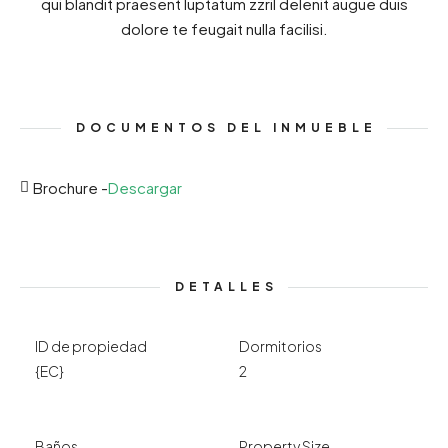
qui blandit praesent luptatum zzril delenit augue duis
dolore te feugait nulla facilisi.
DOCUMENTOS DEL INMUEBLE
Brochure -
Descargar
DETALLES
ID de propiedad
Dormitorios
{EC}
2
Baños
Property Size