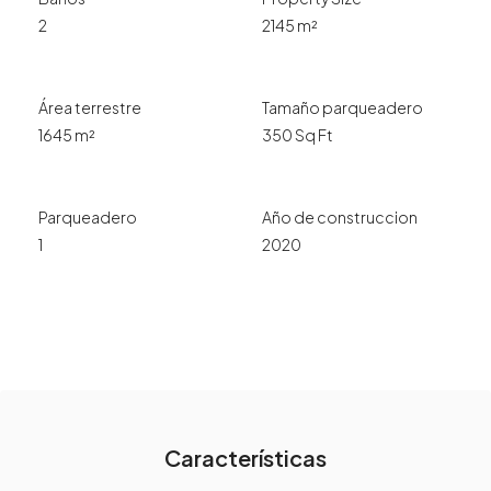
2
2145 m²
Área terrestre
Tamaño parqueadero
1645 m²
350 Sq Ft
Parqueadero
Año de construccion
1
2020
Características