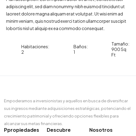
adipiscing elit, sed diam nonummy nibh euismod tincidunt ut
laoreet dolore magna aliquam erat volutpat. Ut wisi enim ad
minim veniam, quis nostrud exerci tation ullamcorper suscipit
lobortis nisl ut aliquip ex ea commodo consequat.
Tamaño:
Habitaciones:
Baños:
900 Sq
2
1
Ft
Empoderamos a inversionistas y aquellos en busca de diversificar
sus ingresos mediante adquisiciones estratégicas, potenciando el
crecimiento patrimonial y ofreciendo opciones flexibles para
alcanzar sus metas financieras.
Ppropiedades
Descubre
Nosotros