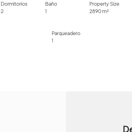
Dormitorios
Baño
Property Size
2
1
2890 m²
Parqueadero
1
De