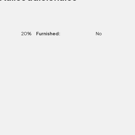
20%
Furnished:
No