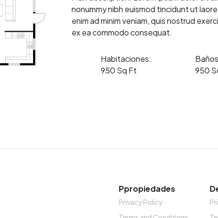
nonummy nibh euismod tincidunt ut laoree
enim ad minim veniam, quis nostrud exerci t
ex ea commodo consequat.
Habitaciones:
Baños
950 Sq Ft
950 S
Ppropiedades
D
Privacy Policy
Pr
Terms and Conditions
Te