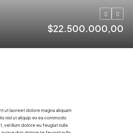
$22.500.000,00
nt ut laoreet dolore magna aliquam
tis nisl ut aliquip ex ea commodo
 vel illum dolore eu feugiat nulla
t augue duis dolore te feugait nulla