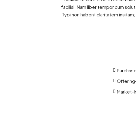
facilisi. Nam liber tempor cum sol
Typi non habent claritatem insitam;
Purchas
Offerin
Market-I