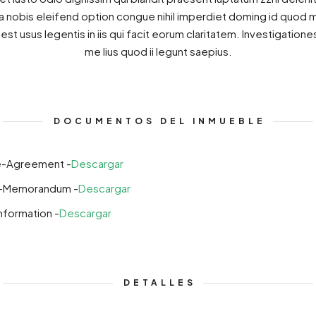
uta nobis eleifend option congue nihil imperdiet doming id quod
 est usus legentis in iis qui facit eorum claritatem. Investigati
me lius quod ii legunt saepius.
DOCUMENTOS DEL INMUEBLE
e-Agreement -
Descargar
g-Memorandum -
Descargar
nformation -
Descargar
DETALLES