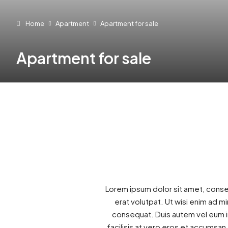
Home
Apartment
Apartment for sale
Apartment for sale
Lorem ipsum dolor sit amet, conse
erat volutpat. Ut wisi enim ad m
consequat. Duis autem vel eum iri
facilisis at vero eros et accumsan 