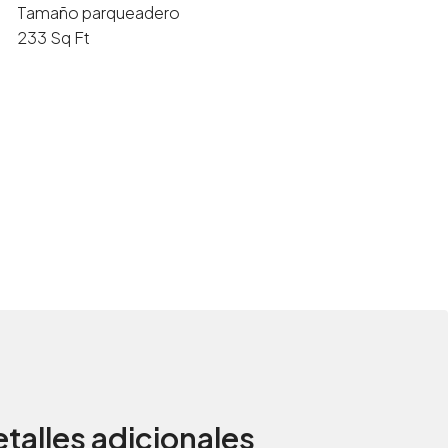
Tamaño parqueadero
233 Sq Ft
talles adicionales