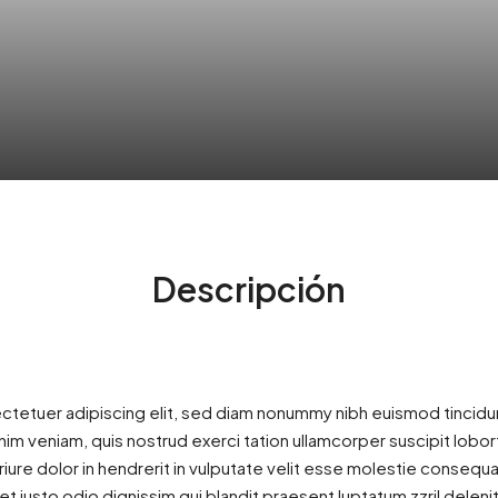
Descripción
ctetuer adipiscing elit, sed diam nonummy nibh euismod tincidu
inim veniam, quis nostrud exerci tation ullamcorper suscipit lobor
ure dolor in hendrerit in vulputate velit esse molestie consequat,
et iusto odio dignissim qui blandit praesent luptatum zzril deleni