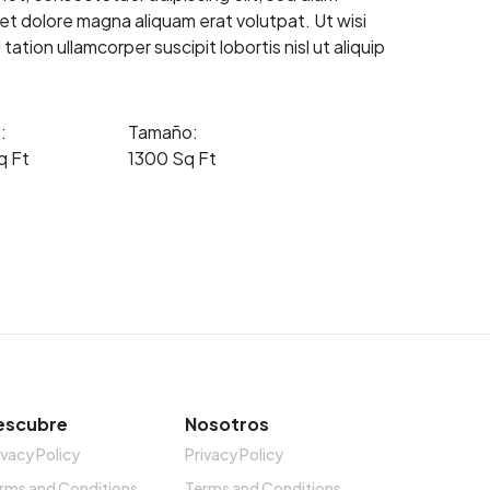
t dolore magna aliquam erat volutpat. Ut wisi
ation ullamcorper suscipit lobortis nisl ut aliquip
:
Tamaño:
q Ft
1300 Sq Ft
escubre
Nosotros
ivacy Policy
Privacy Policy
rms and Conditions
Terms and Conditions