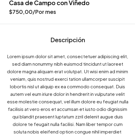
Casa de Campo con Viñedo
$750,00/Por mes
Descripción
Lorem ipsum dolor sit amet, consectetuer adipiscing elit,
sed diam nonummy nibh euismod tincidunt ut laoreet
dolore magna aliquam erat volutpat. Ut wisi enim ad minim
veniam, quis nostrud exerci tation ullamcorper suscipit
lobortis nisl ut aliquip ex ea commodo consequat. Duis
autem vel eum iriure dolor in hendrerit in vulputate velit
esse molestie consequat, vel illum dolore eu feugiat nulla
facilisis at vero eros et accumsan et iusto odio dignissim
qui blandit praesent luptatum zzril delenit augue duis
dolore te feugait nulla facilisi. Nam liber tempor cum
soluta nobis eleifend option congue nihil imperdiet