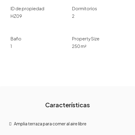
ID de propiedad
Dormitorios
HZ09
2
Baño
Property Size
1
250 m²
Características
Amplia terraza para comer al aire libre