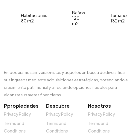
Baños:
Habitaciones:
Tamaño:
120
80 m2
132 m2
m2
Empoderamos a inversionistas y aquellos en busca de diversificar
sus ingresos mediante adquisiciones estratégicas, potenciando el
crecimiento patrimonial y ofreciendo opciones flexibles para
alcanzar sus metas financieras.
Ppropiedades
Descubre
Nosotros
Privacy Policy
Privacy Policy
Privacy Policy
Terms and
Terms and
Terms and
Conditions
Conditions
Conditions