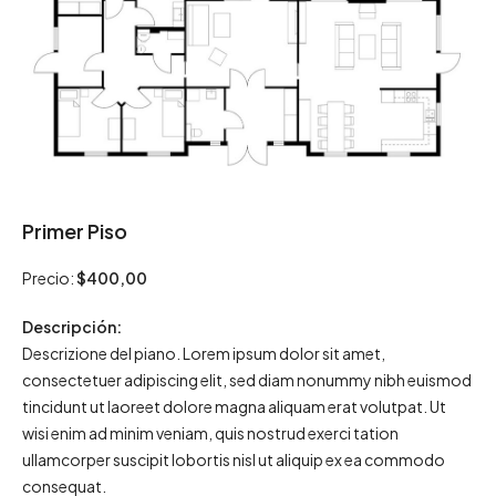
Primer Piso
Precio:
$400,00
Descripción:
Descrizione del piano. Lorem ipsum dolor sit amet,
consectetuer adipiscing elit, sed diam nonummy nibh euismod
tincidunt ut laoreet dolore magna aliquam erat volutpat. Ut
wisi enim ad minim veniam, quis nostrud exerci tation
ullamcorper suscipit lobortis nisl ut aliquip ex ea commodo
consequat.