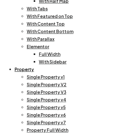
With Half Map
With Tabs
With Featured on Top
With Content Top
With Content Bottom
With Parallax
Elementor
Full Width
With Sidebar
Property
Single Property v1
Single Property V2
Single Property V3
Single Property v4
Single Property v5
Single Property v6
Single Property v7
Property Full Width