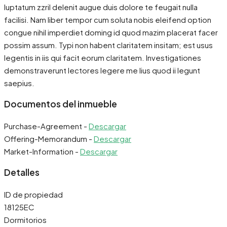
luptatum zzril delenit augue duis dolore te feugait nulla
facilisi. Nam liber tempor cum soluta nobis eleifend option
congue nihil imperdiet doming id quod mazim placerat facer
possim assum. Typi non habent claritatem insitam; est usus
legentis in iis qui facit eorum claritatem. Investigationes
demonstraverunt lectores legere me lius quod ii legunt
saepius.
Documentos del inmueble
Purchase-Agreement -
Descargar
Offering-Memorandum -
Descargar
Market-Information -
Descargar
Detalles
ID de propiedad
18125EC
Dormitorios