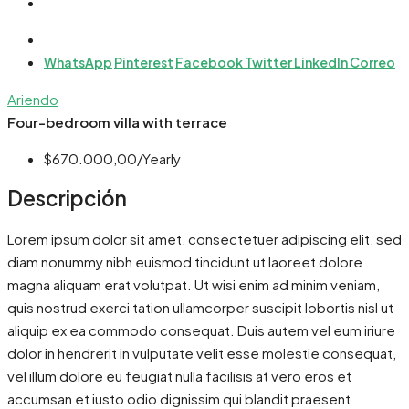
WhatsApp
Pinterest
Facebook
Twitter
LinkedIn
Correo
Ariendo
Four-bedroom villa with terrace
$670.000,00/Yearly
Descripción
Lorem ipsum dolor sit amet, consectetuer adipiscing elit, sed
diam nonummy nibh euismod tincidunt ut laoreet dolore
magna aliquam erat volutpat. Ut wisi enim ad minim veniam,
quis nostrud exerci tation ullamcorper suscipit lobortis nisl ut
aliquip ex ea commodo consequat. Duis autem vel eum iriure
dolor in hendrerit in vulputate velit esse molestie consequat,
vel illum dolore eu feugiat nulla facilisis at vero eros et
accumsan et iusto odio dignissim qui blandit praesent