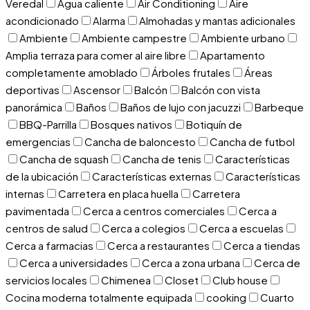
Veredal
Agua caliente
Air Conditioning
Aire
acondicionado
Alarma
Almohadas y mantas adicionales
Ambiente
Ambiente campestre
Ambiente urbano
Amplia terraza para comer al aire libre
Apartamento
completamente amoblado
Árboles frutales
Áreas
deportivas
Ascensor
Balcón
Balcón con vista
panorámica
Baños
Baños de lujo con jacuzzi
Barbeque
BBQ-Parrilla
Bosques nativos
Botiquín de
emergencias
Cancha de baloncesto
Cancha de futbol
Cancha de squash
Cancha de tenis
Características
de la ubicación
Características externas
Características
internas
Carretera en placa huella
Carretera
pavimentada
Cerca a centros comerciales
Cerca a
centros de salud
Cerca a colegios
Cerca a escuelas
Cerca a farmacias
Cerca a restaurantes
Cerca a tiendas
Cerca a universidades
Cerca a zona urbana
Cerca de
servicios locales
Chimenea
Closet
Club house
Cocina moderna totalmente equipada
cooking
Cuarto