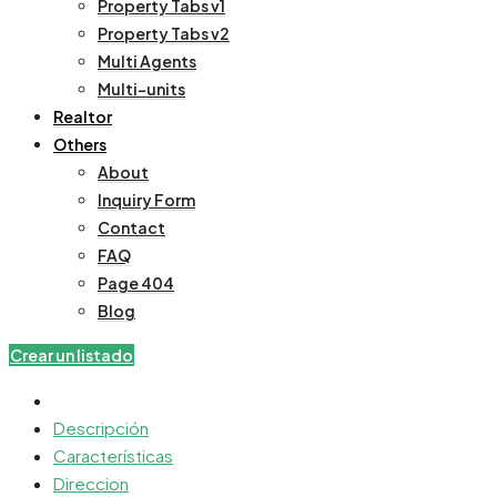
Property Tabs v1
Property Tabs v2
Multi Agents
Multi-units
Realtor
Others
About
Inquiry Form
Contact
FAQ
Page 404
Blog
Crear un listado
Descripción
Características
Direccion