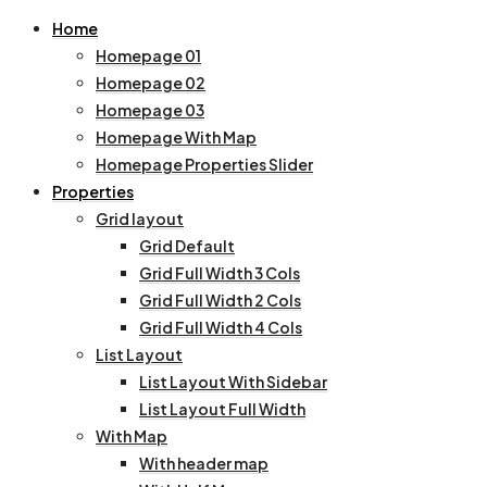
Home
Homepage 01
Homepage 02
Homepage 03
Homepage With Map
Homepage Properties Slider
Properties
Grid layout
Grid Default
Grid Full Width 3 Cols
Grid Full Width 2 Cols
Grid Full Width 4 Cols
List Layout
List Layout With Sidebar
List Layout Full Width
With Map
With header map