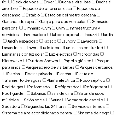
útil
Deck de yoga
Dryer
Ducha al aire libre
Ducha al
aire libre
Espacio de oficina en casa
Espacios de
descanso
Establo
Estación del metro cercana
Ganchos de ropa
Garaje para dos vehiculos
Gimnasio
personal
Gimnasio-Gym
Gym
Infraestructura y
servicios
Invernadero
Jabón corporal
Jacuzzi
Jardin
Jardín espacioso
Kiosco
Laundry
Lavadora
Lavanderia
Lawn
Ludoteca
Luminarias con luz led
Luminarias con luz solar
Luz eléctrica
Microondas
Microwave
Outdoor Shower
Papel higiénico
Parque
para niños
Parqueadero de visitantes
Parques cercanos
Piscina
Piscina privada
Plancha
Planta de
tratamiento de aguas
Planta eléctrica
Poso séptico
Red de gas
Reformado
Refrigerador
Refrigerator
Roof garden
Sábanas
sala de cine
Salón de usos
múltiples
Salón social
Sauna
Secador de cabello
Secadora
Seguridad las 24 horas
Servicios internos
Sistema de aire acondicionado central
Sistema de riego