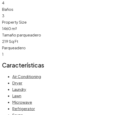
4
Baños
3
Property Size
1460 m²
Tamaño parqueadero
219 Sq Ft
Parqueadero
1
Características
Air Conditioning
Dryer
Laundry
Lawn
Microwave
Refrigerator
Sauna