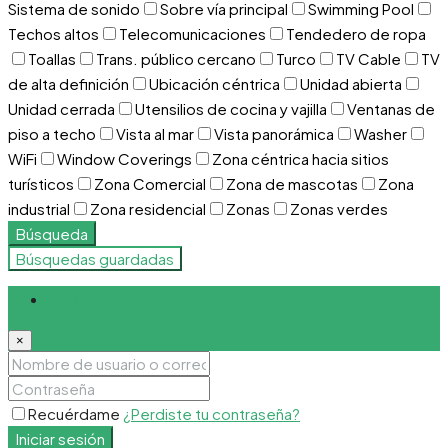
Sistema de sonido
Sobre vía principal
Swimming Pool
Techos altos
Telecomunicaciones
Tendedero de ropa
Toallas
Trans. público cercano
Turco
TV Cable
TV
de alta definición
Ubicación céntrica
Unidad abierta
Unidad cerrada
Utensilios de cocina y vajilla
Ventanas de
piso a techo
Vista al mar
Vista panorámica
Washer
WiFi
Window Coverings
Zona céntrica hacia sitios
turísticos
Zona Comercial
Zona de mascotas
Zona
industrial
Zona residencial
Zonas
Zonas verdes
Búsqueda
Búsquedas guardadas
Iniciar sesión
×
Recuérdame
¿Perdiste tu contraseña?
Iniciar sesión