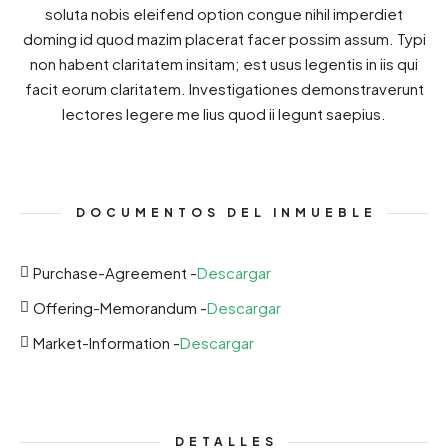
soluta nobis eleifend option congue nihil imperdiet
doming id quod mazim placerat facer possim assum. Typi
non habent claritatem insitam; est usus legentis in iis qui
facit eorum claritatem. Investigationes demonstraverunt
lectores legere me lius quod ii legunt saepius.
DOCUMENTOS DEL INMUEBLE
Purchase-Agreement -
Descargar
Offering-Memorandum -
Descargar
Market-Information -
Descargar
DETALLES