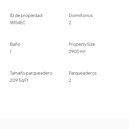
ID de propiedad
Dormitorios
18154EC
2
Baño
Property Size
1
2900 m²
Tamaño parqueadero
Parqueaderos
209 Sq Ft
2