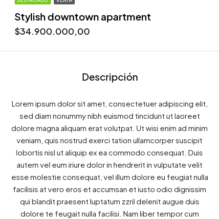
DESTACADO
VENTA
Stylish downtown apartment
$34.900.000,00
Descripción
Lorem ipsum dolor sit amet, consectetuer adipiscing elit,
sed diam nonummy nibh euismod tincidunt ut laoreet
dolore magna aliquam erat volutpat. Ut wisi enim ad minim
veniam, quis nostrud exerci tation ullamcorper suscipit
lobortis nisl ut aliquip ex ea commodo consequat. Duis
autem vel eum iriure dolor in hendrerit in vulputate velit
esse molestie consequat, vel illum dolore eu feugiat nulla
facilisis at vero eros et accumsan et iusto odio dignissim
qui blandit praesent luptatum zzril delenit augue duis
dolore te feugait nulla facilisi. Nam liber tempor cum