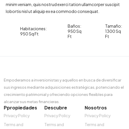
minim veniam, quis nostrud exerci tation ullamcorper suscipit
lobortis nisl ut aliquip ex ea commodo consequat.
Baños:
Tamaño:
Habitaciones:
950 Sq
1300 Sq
950 Sq Ft
Ft
Ft
Empoderamos a inversionistas y aquellos en busca de diversificar
sus ingresos mediante adquisiciones estratégicas, potenciando el
crecimiento patrimonial y ofreciendo opciones flexibles para
alcanzar sus metas financieras.
Ppropiedades
Descubre
Nosotros
Privacy Policy
Privacy Policy
Privacy Policy
Terms and
Terms and
Terms and