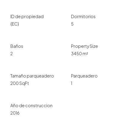
ID de propiedad
Dormitorios
{EC}
5
Baños
Property Size
2
3450 m²
Tamaño parqueadero
Parqueadero
200 SqFt
1
Año de construccion
2016