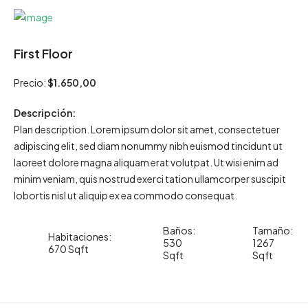
First Floor
Precio:
$1.650,00
Descripción:
Plan description. Lorem ipsum dolor sit amet, consectetuer
adipiscing elit, sed diam nonummy nibh euismod tincidunt ut
laoreet dolore magna aliquam erat volutpat. Ut wisi enim ad
minim veniam, quis nostrud exerci tation ullamcorper suscipit
lobortis nisl ut aliquip ex ea commodo consequat.
Baños:
Tamaño:
Habitaciones:
530
1267
670 Sqft
Sqft
Sqft