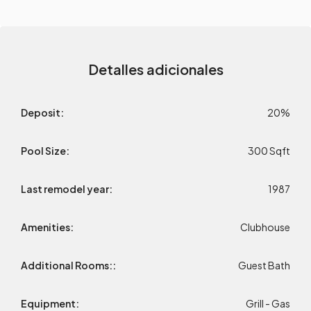
Detalles adicionales
Deposit:
20%
Pool Size:
300 Sqft
Last remodel year:
1987
Amenities:
Clubhouse
Additional Rooms::
Guest Bath
Equipment:
Grill - Gas