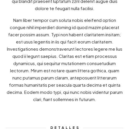
qui blandit praesent luptatum zzril delenit augue duis
dolore te feugait nulla facilisi.
Nam liber tempor cum soluta nobis eleifend option
congue nihil imperdiet doming id quod mazim placerat
facer possim assum. Typi non habent claritatem insitam;
est usus legentis in iis qui facit eorum claritatem.
Investigationes demonstraverunt lectores legere me lius
quod ii legunt saepius. Claritas est etiam processus
dynamicus, qui sequitur mutationem consuetudium
lectorum. Mirum est notare quam littera gothica, quam
nunc putamus parum claram, anteposuerit litterarum
formas humanitatis per seacula quarta decima et quinta
decima. Eodem modo typi, qui nunc nobis videntur parum
clari, fiant sollemnes in futurum.
DETALLES