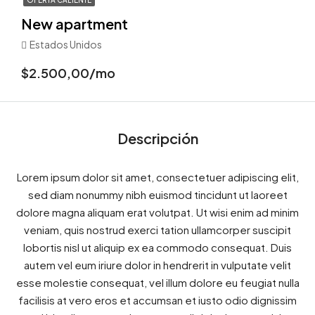
OFERTA CALIENTE
New apartment
Estados Unidos
$2.500,00/mo
Descripción
Lorem ipsum dolor sit amet, consectetuer adipiscing elit,
sed diam nonummy nibh euismod tincidunt ut laoreet
dolore magna aliquam erat volutpat. Ut wisi enim ad minim
veniam, quis nostrud exerci tation ullamcorper suscipit
lobortis nisl ut aliquip ex ea commodo consequat. Duis
autem vel eum iriure dolor in hendrerit in vulputate velit
esse molestie consequat, vel illum dolore eu feugiat nulla
facilisis at vero eros et accumsan et iusto odio dignissim