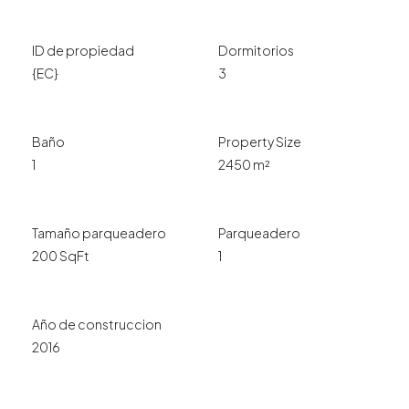
ID de propiedad
Dormitorios
{EC}
3
Baño
Property Size
1
2450 m²
Tamaño parqueadero
Parqueadero
200 SqFt
1
Año de construccion
2016