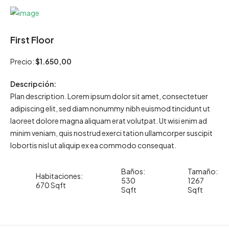
First Floor
Precio:
$1.650,00
Descripción:
Plan description. Lorem ipsum dolor sit amet, consectetuer
adipiscing elit, sed diam nonummy nibh euismod tincidunt ut
laoreet dolore magna aliquam erat volutpat. Ut wisi enim ad
minim veniam, quis nostrud exerci tation ullamcorper suscipit
lobortis nisl ut aliquip ex ea commodo consequat.
Baños:
Tamaño:
Habitaciones:
530
1267
670 Sqft
Sqft
Sqft