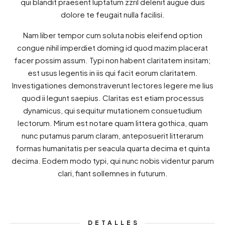
qui blandit praesent luptatum zzril delenit augue duis
dolore te feugait nulla facilisi.
Nam liber tempor cum soluta nobis eleifend option
congue nihil imperdiet doming id quod mazim placerat
facer possim assum. Typi non habent claritatem insitam;
est usus legentis in iis qui facit eorum claritatem.
Investigationes demonstraverunt lectores legere me lius
quod ii legunt saepius. Claritas est etiam processus
dynamicus, qui sequitur mutationem consuetudium
lectorum. Mirum est notare quam littera gothica, quam
nunc putamus parum claram, anteposuerit litterarum
formas humanitatis per seacula quarta decima et quinta
decima. Eodem modo typi, qui nunc nobis videntur parum
clari, fiant sollemnes in futurum.
DETALLES