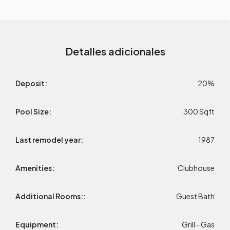
Detalles adicionales
Deposit:
20%
Pool Size:
300 Sqft
Last remodel year:
1987
Amenities:
Clubhouse
Additional Rooms::
Guest Bath
Equipment:
Grill - Gas