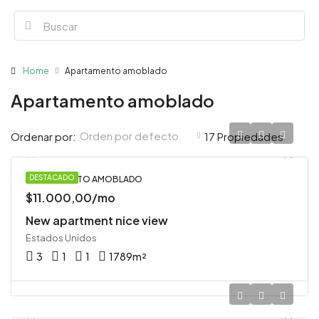
Home
Apartamento amoblado
Apartamento amoblado
Orden por defecto
Ordenar por:
17 Propiedades
DESTACADO
APARTAMENTO AMOBLADO
$11.000,00/mo
New apartment nice view
Estados Unidos
3
1
1
1789
m²