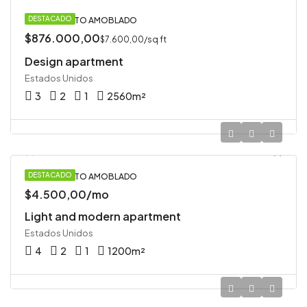
DESTACADO
APARTAMENTO AMOBLADO
$876.000,00
$7.600,00/sq ft
Design apartment
Estados Unidos
3
2
1
2560
m²
DESTACADO
APARTAMENTO AMOBLADO
$4.500,00/mo
Light and modern apartment
Estados Unidos
4
2
1
1200
m²