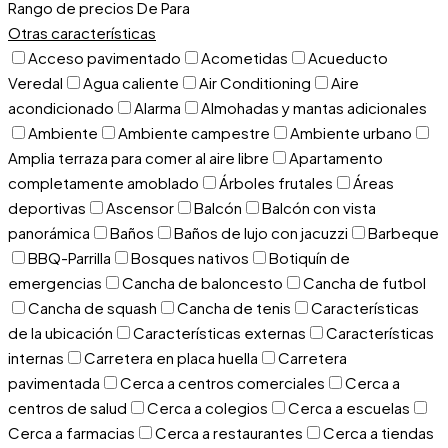
Rango de precios
De
Para
Otras características
Acceso pavimentado
Acometidas
Acueducto
Veredal
Agua caliente
Air Conditioning
Aire
acondicionado
Alarma
Almohadas y mantas adicionales
Ambiente
Ambiente campestre
Ambiente urbano
Amplia terraza para comer al aire libre
Apartamento
completamente amoblado
Árboles frutales
Áreas
deportivas
Ascensor
Balcón
Balcón con vista
panorámica
Baños
Baños de lujo con jacuzzi
Barbeque
BBQ-Parrilla
Bosques nativos
Botiquín de
emergencias
Cancha de baloncesto
Cancha de futbol
Cancha de squash
Cancha de tenis
Características
de la ubicación
Características externas
Características
internas
Carretera en placa huella
Carretera
pavimentada
Cerca a centros comerciales
Cerca a
centros de salud
Cerca a colegios
Cerca a escuelas
Cerca a farmacias
Cerca a restaurantes
Cerca a tiendas