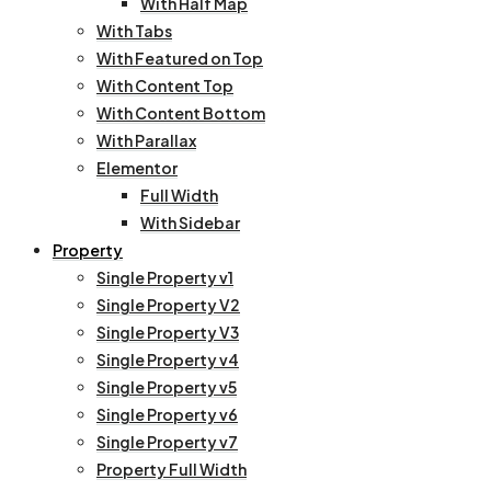
With Half Map
With Tabs
With Featured on Top
With Content Top
With Content Bottom
With Parallax
Elementor
Full Width
With Sidebar
Property
Single Property v1
Single Property V2
Single Property V3
Single Property v4
Single Property v5
Single Property v6
Single Property v7
Property Full Width