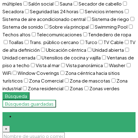
múltiples
Salón social
Sauna
Secador de cabello
Secadora
Seguridad las 24 horas
Servicios internos
Sistema de aire acondicionado central
Sistema de riego
Sistema de sonido
Sobre vía principal
Swimming Pool
Techos altos
Telecomunicaciones
Tendedero de ropa
Toallas
Trans. público cercano
Turco
TV Cable
TV
de alta definición
Ubicación céntrica
Unidad abierta
Unidad cerrada
Utensilios de cocina y vajilla
Ventanas de
piso a techo
Vista al mar
Vista panorámica
Washer
WiFi
Window Coverings
Zona céntrica hacia sitios
turísticos
Zona Comercial
Zona de mascotas
Zona
industrial
Zona residencial
Zonas
Zonas verdes
Búsqueda
Búsquedas guardadas
Iniciar sesión
×