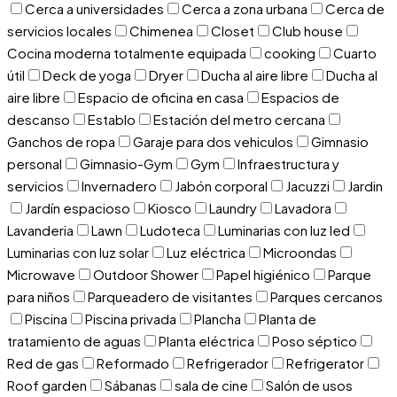
Cerca a universidades
Cerca a zona urbana
Cerca de
servicios locales
Chimenea
Closet
Club house
Cocina moderna totalmente equipada
cooking
Cuarto
útil
Deck de yoga
Dryer
Ducha al aire libre
Ducha al
aire libre
Espacio de oficina en casa
Espacios de
descanso
Establo
Estación del metro cercana
Ganchos de ropa
Garaje para dos vehiculos
Gimnasio
personal
Gimnasio-Gym
Gym
Infraestructura y
servicios
Invernadero
Jabón corporal
Jacuzzi
Jardin
Jardín espacioso
Kiosco
Laundry
Lavadora
Lavanderia
Lawn
Ludoteca
Luminarias con luz led
Luminarias con luz solar
Luz eléctrica
Microondas
Microwave
Outdoor Shower
Papel higiénico
Parque
para niños
Parqueadero de visitantes
Parques cercanos
Piscina
Piscina privada
Plancha
Planta de
tratamiento de aguas
Planta eléctrica
Poso séptico
Red de gas
Reformado
Refrigerador
Refrigerator
Roof garden
Sábanas
sala de cine
Salón de usos