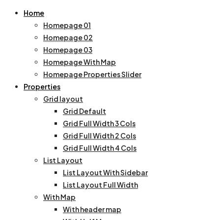
Home
Homepage 01
Homepage 02
Homepage 03
Homepage With Map
Homepage Properties Slider
Properties
Grid layout
Grid Default
Grid Full Width 3 Cols
Grid Full Width 2 Cols
Grid Full Width 4 Cols
List Layout
List Layout With Sidebar
List Layout Full Width
With Map
With header map