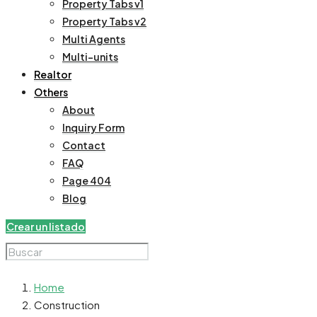
Property Tabs v1
Property Tabs v2
Multi Agents
Multi-units
Realtor
Others
About
Inquiry Form
Contact
FAQ
Page 404
Blog
Crear un listado
Home
Construction