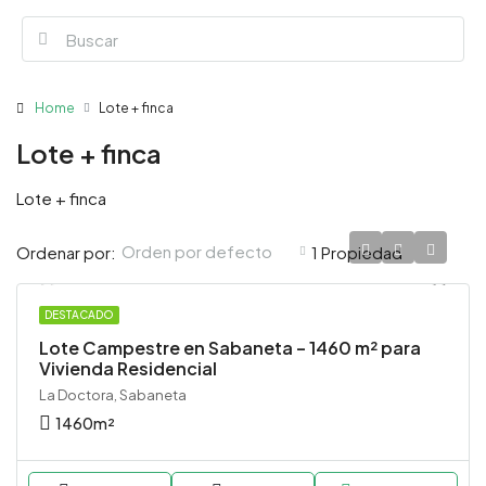
Home
Lote + finca
Lote + finca
Lote + finca
Orden por defecto
Ordenar por:
1 Propiedad
DESTACADO
LOTE
Lote Campestre en Sabaneta – 1460 m² para
Vivienda Residencial
La Doctora, Sabaneta
1460
m²