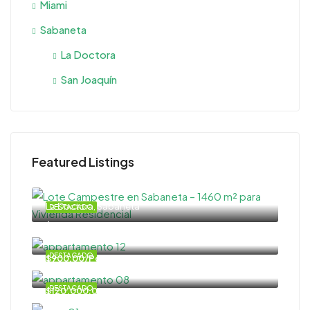
Miami
Sabaneta
La Doctora
San Joaquín
Featured Listings
La Doctora, Sabaneta
DESTACADO
$540.000,00
DESTACADO
$900,00/Por mes
DESTACADO
$120.000,00