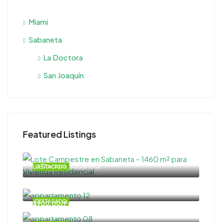
Miami
Sabaneta
La Doctora
San Joaquín
Featured Listings
La Doctora, Sabaneta
DESTACADO
$540.000,00
DESTACADO
$900,00/Por mes