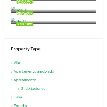
DESTACADO
$120.000,00
DESTACADO
$159.000,00
DESTACADO
Property Type
Villa
Apartamento amoblado
Apartamento
3 habitaciones
Casa
Estudio