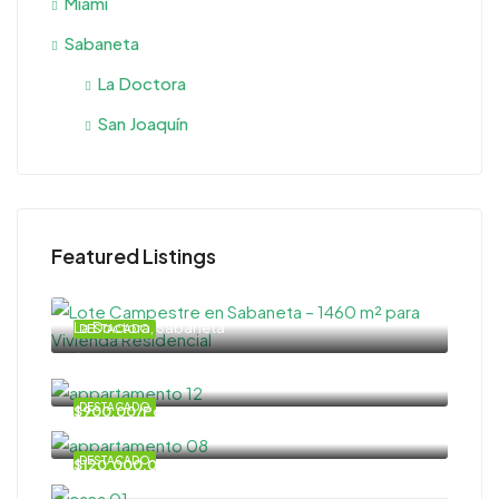
Miami
Sabaneta
La Doctora
San Joaquín
Featured Listings
La Doctora, Sabaneta
DESTACADO
$540.000,00
DESTACADO
$900,00/Por mes
DESTACADO
$120.000,00