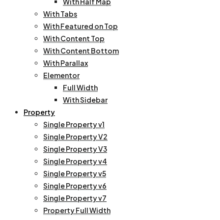
With Half Map
With Tabs
With Featured on Top
With Content Top
With Content Bottom
With Parallax
Elementor
Full Width
With Sidebar
Property
Single Property v1
Single Property V2
Single Property V3
Single Property v4
Single Property v5
Single Property v6
Single Property v7
Property Full Width