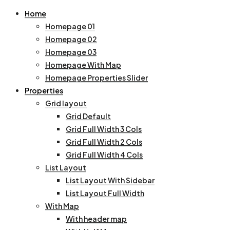
Home
Homepage 01
Homepage 02
Homepage 03
Homepage With Map
Homepage Properties Slider
Properties
Grid layout
Grid Default
Grid Full Width 3 Cols
Grid Full Width 2 Cols
Grid Full Width 4 Cols
List Layout
List Layout With Sidebar
List Layout Full Width
With Map
With header map