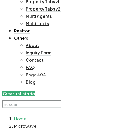
Property Tabs v1
Property Tabs v2
Multi Agents
Multi-units
Realtor
Others
About
Inquiry Form
Contact
FAQ
Page 404
Blog
Crear un listado
Home
Microwave