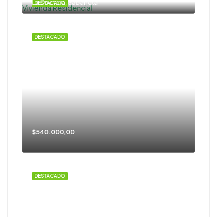
La Doctora, Sabaneta
DESTACADO
DESTACADO
$540.000,00
DESTACADO