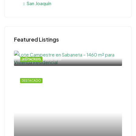
San Joaquín
Featured Listings
La Doctora, Sabaneta
DESTACADO
DESTACADO