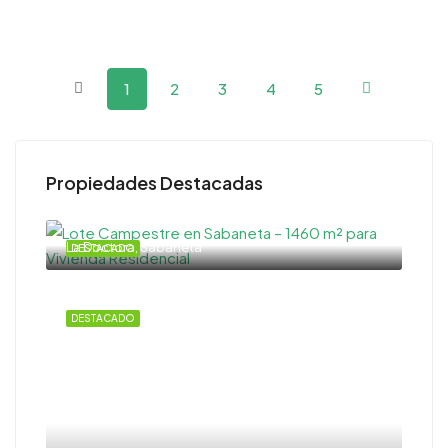
1
2
3
4
5
Propiedades Destacadas
La Doctora, Sabaneta
DESTACADO
DESTACADO