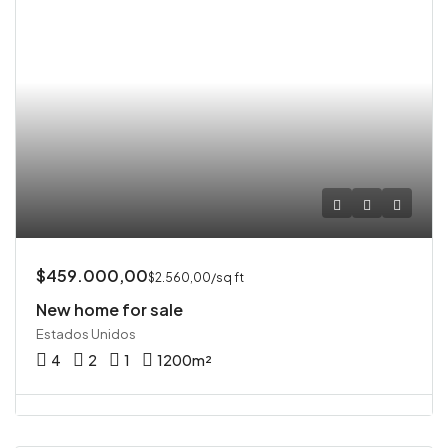
$459.000,00
$2.560,00/sq ft
New home for sale
Estados Unidos
4
2
1
1200
m²