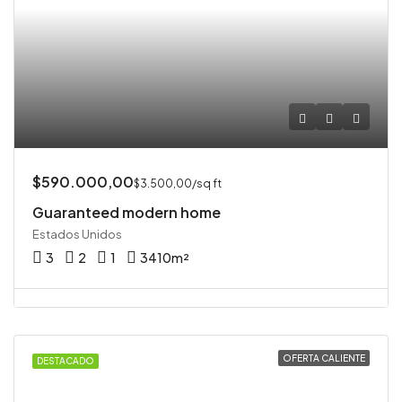
$590.000,00
$3.500,00/sq ft
Guaranteed modern home
Estados Unidos
3
2
1
3410
m²
OFERTA CALIENTE
DESTACADO