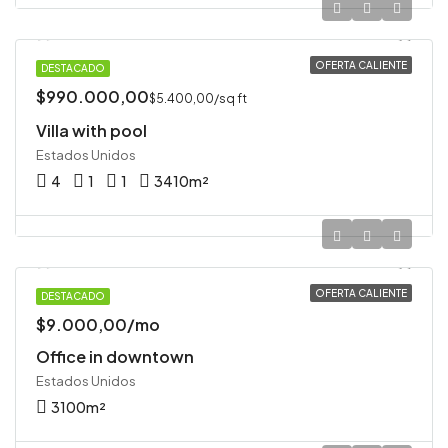
OFERTA CALIENTE
DESTACADO
VILLA
$990.000,00
$5.400,00/sq ft
Villa with pool
Estados Unidos
4
1
1
3410
m²
OFERTA CALIENTE
DESTACADO
OFICINA
$9.000,00/mo
Office in downtown
Estados Unidos
3100
m²