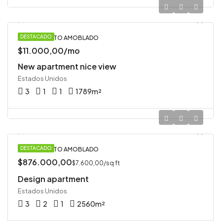
DESTACADO
APARTAMENTO AMOBLADO
$11.000,00/mo
New apartment nice view
Estados Unidos
3
1
1
1789
m²
DESTACADO
APARTAMENTO AMOBLADO
$876.000,00
$7.600,00/sq ft
Design apartment
Estados Unidos
3
2
1
2560
m²