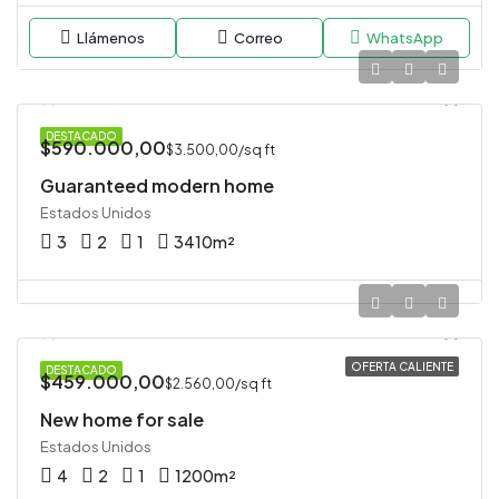
Llámenos
Correo
WhatsApp
DESTACADO
$590.000,00
$3.500,00/sq ft
Guaranteed modern home
Estados Unidos
3
2
1
3410
m²
OFERTA CALIENTE
DESTACADO
$459.000,00
$2.560,00/sq ft
New home for sale
Estados Unidos
4
2
1
1200
m²