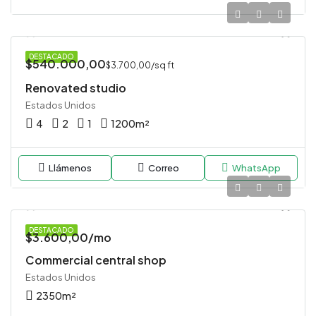
DESTACADO
$540.000,00
$3.700,00/sq ft
Renovated studio
Estados Unidos
4
2
1
1200
m²
Llámenos
Correo
WhatsApp
DESTACADO
$3.600,00/mo
Commercial central shop
Estados Unidos
2350
m²