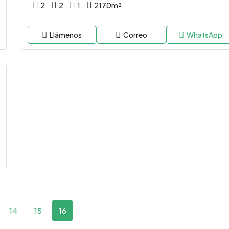
2
2
1
2170
m²
Llámenos
Correo
WhatsApp
DESTACADO
14
15
16
$159.000,00