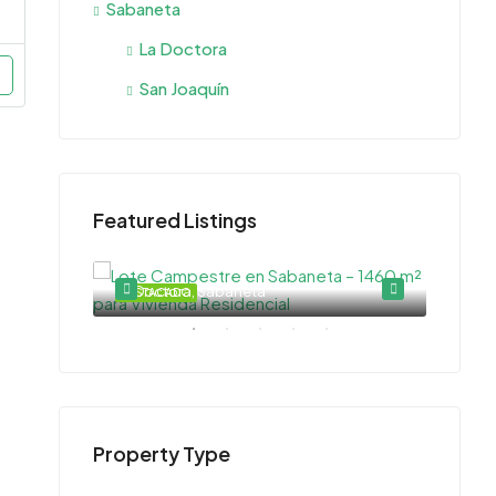
Sabaneta
La Doctora
San Joaquín
Featured Listings
La Doctora, Sabaneta
DESTACADO
DESTA
Property Type
$540.