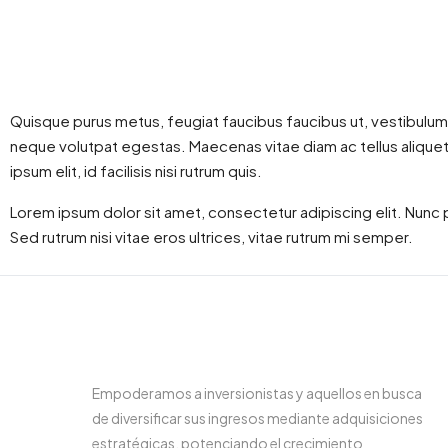
Quisque purus metus, feugiat faucibus faucibus ut, vestibulum vit
neque volutpat egestas. Maecenas vitae diam ac tellus aliquet v
ipsum elit, id facilisis nisi rutrum quis.
Lorem ipsum dolor sit amet, consectetur adipiscing elit. Nunc p
Sed rutrum nisi vitae eros ultrices, vitae rutrum mi semper.
Empoderamos a inversionistas y aquellos en busca
de diversificar sus ingresos mediante adquisiciones
estratégicas, potenciando el crecimiento