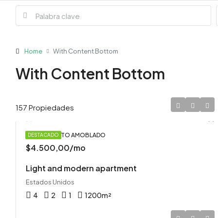
Home
With Content Bottom
With Content Bottom
157 Propiedades
APARTAMENTO AMOBLADO
DESTACADO
$4.500,00/mo
Light and modern apartment
Estados Unidos
4
2
1
1200
m²