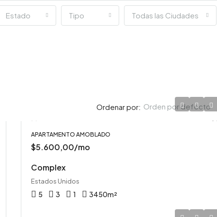
Estado
Tipo
Todas las Ciudades
Orden por defecto
Ordenar por:
APARTAMENTO AMOBLADO
$5.600,00/mo
DESTACADO
Complex
Estados Unidos
5
3
1
3450
m²