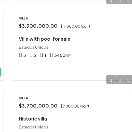
$159.000,00
VILLA
$3.900.000,00
$17.500,00/sq ft
Villa with pool for sale
Estados Unidos
5
2
1
3450
m²
VILLA
$3.700.000,00
$9.900,00/sq ft
Historic villa
Estados Unidos