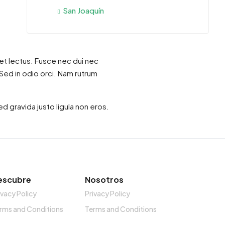
San Joaquín
eget lectus. Fusce nec dui nec
 Sed in odio orci. Nam rutrum
d gravida justo ligula non eros.
escubre
Nosotros
ivacy Policy
Privacy Policy
rms and Conditions
Terms and Conditions