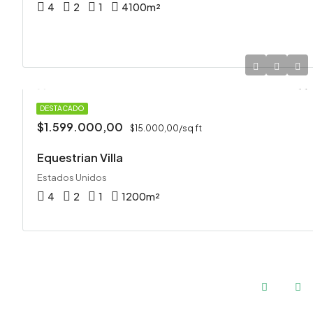
4
2
1
4100
m²
VILLA
DESTACADO
$1.599.000,00
$15.000,00/sq ft
Equestrian Villa
Estados Unidos
4
2
1
1200
m²