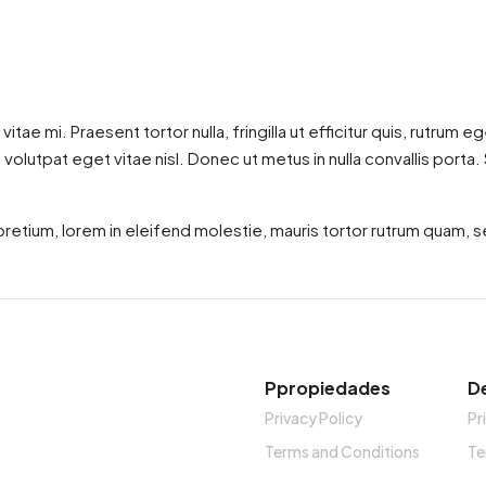
ae mi. Praesent tortor nulla, fringilla ut efficitur quis, rutrum 
olutpat eget vitae nisl. Donec ut metus in nulla convallis porta.
retium, lorem in eleifend molestie, mauris tortor rutrum quam, se
Ppropiedades
D
Privacy Policy
Pr
Terms and Conditions
Te