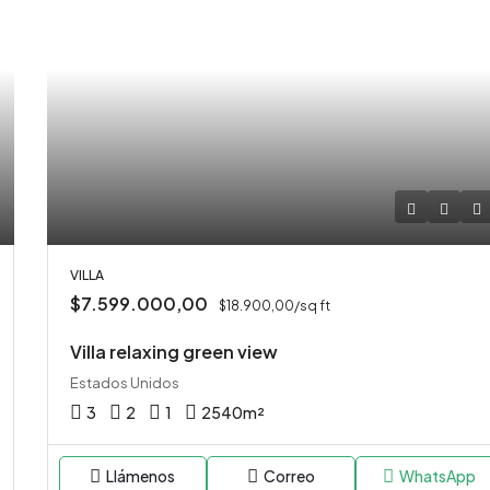
VILLA
$7.599.000,00
$18.900,00/sq ft
Villa relaxing green view
Estados Unidos
3
2
1
2540
m²
Llámenos
Correo
WhatsApp