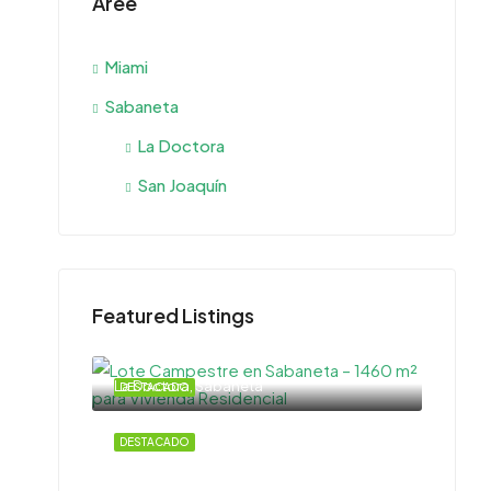
Aree
Miami
Sabaneta
La Doctora
San Joaquín
Featured Listings
La Doctora, Sabaneta
DESTACADO
DESTACADO