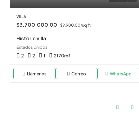
VILLA
$3.700.000,00
$9.900,00/sq ft
Historic villa
Estados Unidos
2
2
1
2170
m²
Llámenos
Correo
WhatsApp