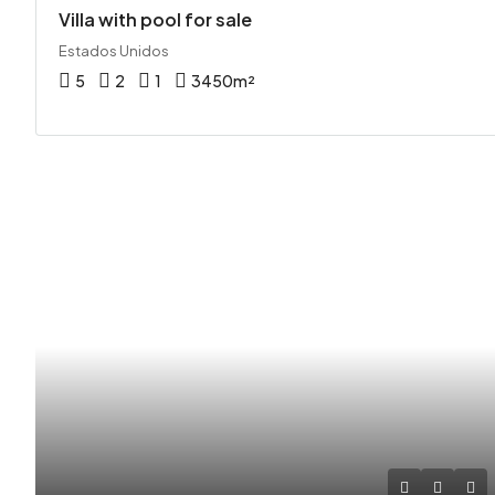
Villa with pool for sale
Estados Unidos
5
2
1
3450
m²