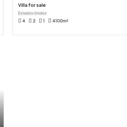
Villa for sale
Estados Unidos
4
2
1
4100
m²