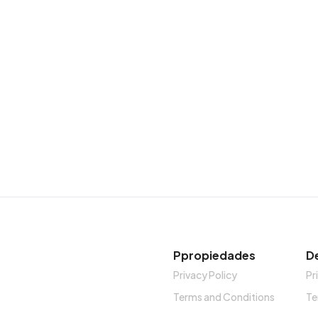
Ppropiedades
D
Privacy Policy
Pr
Terms and Conditions
Te