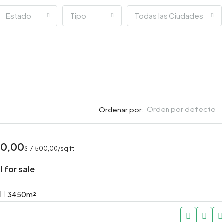
Estado
Tipo
Todas las Ciudades
Orden por defecto
Ordenar por:
00,00
$17.500,00/sq ft
l for sale
3450
m²