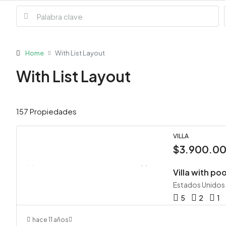
Home
With List Layout
With List Layout
157 Propiedades
VILLA
$3.900.0
Villa with poo
Estados Unidos
5
2
1
hace 11 años