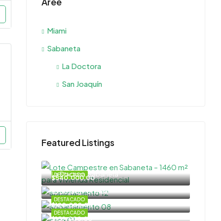
Aree
Miami
Sabaneta
La Doctora
San Joaquín
Featured Listings
La Doctora, Sabaneta
DESTACADO
$540.000,00
$900,00/Por mes
DESTACADO
$120.000,00
DESTACADO
$159.000,00