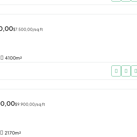
0,00
$7.500,00/sq ft
4100
m²
00,00
$9.900,00/sq ft
2170
m²