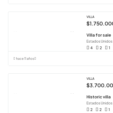
VILLA
$1.750.00
Villa for sale
Estados Unidos
4
2
1
hace 11 años
VILLA
$3.700.0
Historic villa
Estados Unidos
2
2
1