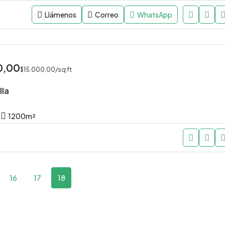
Llámenos
Correo
WhatsApp
0,00
$15.000,00/sq ft
lla
1200
m²
16
17
18