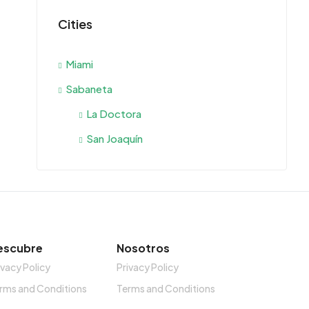
Cities
Miami
Sabaneta
La Doctora
San Joaquín
escubre
Nosotros
ivacy Policy
Privacy Policy
rms and Conditions
Terms and Conditions